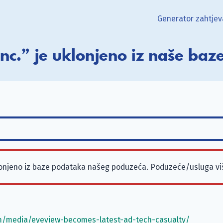
Generator zahtjev
nc.” je uklonjeno iz naše ba
klonjeno iz baze podataka našeg poduzeća. Poduzeće/usluga viš
om/media/eyeview-becomes-latest-ad-tech-casualty/