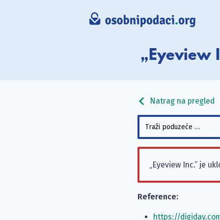
„Eyeview I
Natrag na pregled
„Eyeview Inc.” je u
Reference:
https://digiday.c