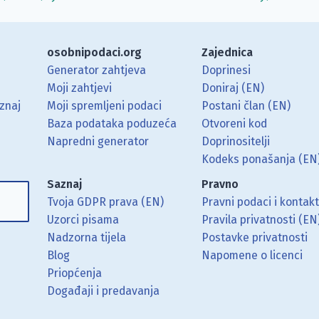
osobnipodaci.org
Zajednica
Generator zahtjeva
Doprinesi
Moji zahtjevi
Doniraj (EN)
znaj
Moji spremljeni podaci
Postani član (EN)
Baza podataka poduzeća
Otvoreni kod
Napredni generator
Doprinositelji
g koristeći RSS čitač.
Hubu.
ama putem Matrixa.
 Mastodonu.
Kodeks ponašanja (EN
Saznaj
Pravno
Tvoja GDPR prava (EN)
Pravni podaci i kontak
Uzorci pisama
Pravila privatnosti (EN
Nadzorna tijela
Postavke privatnosti
Blog
Napomene o licenci
Priopćenja
Događaji i predavanja