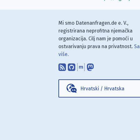
Mi smo Datenanfragen.de e. V.,
registrirana neprofitna njemačka
organizacija. Cilj nam je pomoći u
ostvarivanju prava na privatnost.
Sa
više.
Pretplati se na naš blo
Pronađi nas na Git
Raspravljaj s n
Prati nas na
Hrvatski
/
Hrvatska