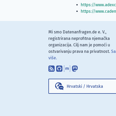
https://www.adexc
https://www.caden
Mi smo Datenanfragen.de e. V.,
registrirana neprofitna njemačka
organizacija. Cilj nam je pomoći u
ostvarivanju prava na privatnost.
Sa
više.
Pretplati se na naš blo
Pronađi nas na Git
Raspravljaj s n
Prati nas na
Hrvatski
/
Hrvatska