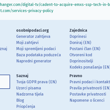
hanger.com/digital-tv/cadent-to-acquire-emxs-ssp-tech-in-
t.com/services-privacy-policy
osobnipodaci.org
Zajednica
Generator zahtjeva
Doprinesi
Moji zahtjevi
Doniraj (EN)
znaj
Moji spremljeni podaci
Postani član (EN)
Baza podataka poduzeća
Otvoreni kod
Napredni generator
Doprinositelji
g koristeći RSS čitač.
Hubu.
ama putem Matrixa.
 Mastodonu.
Kodeks ponašanja (EN
Saznaj
Pravno
Tvoja GDPR prava (EN)
Pravni podaci i kontak
Uzorci pisama
Pravila privatnosti (EN
Nadzorna tijela
Postavke privatnosti
Blog
Napomene o licenci
Priopćenja