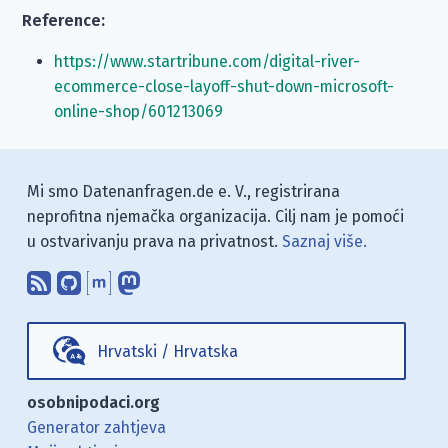
Reference:
https://www.startribune.com/digital-river-
ecommerce-close-layoff-shut-down-microsoft-
online-shop/601213069
Mi smo Datenanfragen.de e. V., registrirana
neprofitna njemačka organizacija. Cilj nam je pomoći
u ostvarivanju prava na privatnost.
Saznaj više.
Pretplati se na naš blog koristeći RSS
Pronađi nas na GitHubu.
Raspravljaj s nama putem Matr
Prati nas na Mastodonu.
Hrvatski
/
Hrvatska
osobnipodaci.org
Generator zahtjeva