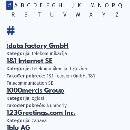
#
A
B
C
D
E
F
G
H
I
J
K
L
M
N
O
P
Q
R
S
T
U
V
W
X
Y
Z
#
:data factory GmbH
Kategorija:
telekomunikacija
1&1 Internet SE
Kategorije:
telekomunikacija, trgovina
Također pokreće:
1&1 Telecom GmbH, 1&1
Telecommunication SE
1000mercis Group
Kategorija:
oglasi
Također pokreće:
Numberly
123Greetings.com Inc.
Kategorija:
zabava
1blu AG