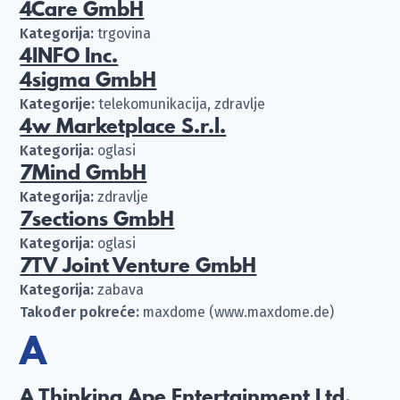
4Care GmbH
Kategorija:
trgovina
4INFO Inc.
4sigma GmbH
Kategorije:
telekomunikacija, zdravlje
4w Marketplace S.r.l.
Kategorija:
oglasi
7Mind GmbH
Kategorija:
zdravlje
7sections GmbH
Kategorija:
oglasi
7TV Joint Venture GmbH
Kategorija:
zabava
Također pokreće:
maxdome (www.maxdome.de)
A
A Thinking Ape Entertainment Ltd.