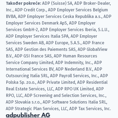
Također pokreće:
ADP (Suisse) SA, ADP Broker-Dealer,
Inc., ADP Credit Corp., ADP Employer Services Belgium
BVBA, ADP Employer Services Ceska Republika a.s., ADP
Employer Services Denmark ApS, ADP Employer
Services GmbH-2, ADP Employer Services Iberia, S.L.U.,
ADP Employer Services Italia SPA, ADP Employer
Services Sweden AB, ADP Europe, S.A.S., ADP France
SAS, ADP Gestion des Paiements SAS, ADP GlobalView
B.V., ADP GSI France SAS, ADP Human Resources
Service Company Limited, ADP Indemnity, Inc., ADP
International Services BV, ADP Nederland B.V., ADP
Outsourcing Italia SRL, ADP Payroll Services, Inc., ADP
Polska Sp. zo.o., ADP Private Limited, ADP Residential
Real Estate Services, LLC, ADP RPO UK Limited, ADP
RPO, LLC, ADP Screening and Selection Services, Inc.,
ADP Slovakia s.r.o., ADP Software Solutions Italia SRL,
ADP Strategic Plan Services, LLC, ADP Tax Services, Inc.
adpublisher AG