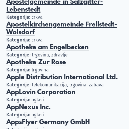
Apostelgemeinde in Salzgitter-
Lebenstedt
Kategorija:
crkva
Apostelkirchengemeinde Frellstedt-
Wolsdorf
Kategorija:
crkva
Apotheke am Engelbecken
Kategorije:
trgovina, zdravlje
Apotheke Zur Rose
Kategorija:
trgovina
Apple Distribution International Ltd.
Kategorije:
telekomunikacija, trgovina, zabava
AppLovin Corporation
Kategorija:
oglasi
AppNexus Inc.
Kategorija:
oglasi
AppsFlyer Germany GmbH