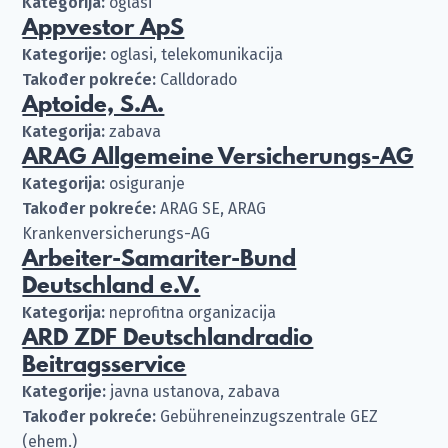
Kategorija:
oglasi
Appvestor ApS
Kategorije:
oglasi, telekomunikacija
Također pokreće:
Calldorado
Aptoide, S.A.
Kategorija:
zabava
ARAG Allgemeine Versicherungs-AG
Kategorija:
osiguranje
Također pokreće:
ARAG SE, ARAG
Krankenversicherungs-AG
Arbeiter-Samariter-Bund
Deutschland e.V.
Kategorija:
neprofitna organizacija
ARD ZDF Deutschlandradio
Beitragsservice
Kategorije:
javna ustanova, zabava
Također pokreće:
Gebühreneinzugszentrale GEZ
(ehem.)