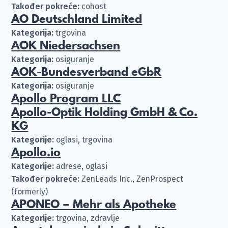
Također pokreće:
cohost
AO Deutschland Limited
Kategorija:
trgovina
AOK Niedersachsen
Kategorija:
osiguranje
AOK-Bundesverband eGbR
Kategorija:
osiguranje
Apollo Program LLC
Apollo-Optik Holding GmbH & Co.
KG
Kategorije:
oglasi, trgovina
Apollo.io
Kategorije:
adrese, oglasi
Također pokreće:
ZenLeads Inc., ZenProspect
(formerly)
APONEO – Mehr als Apotheke
Kategorije:
trgovina, zdravlje