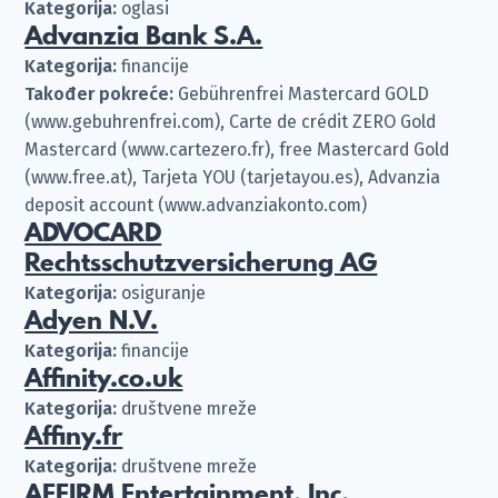
Kategorija:
oglasi
Advanzia Bank S.A.
Kategorija:
financije
Također pokreće:
Gebührenfrei Mastercard GOLD
(www.gebuhrenfrei.com), Carte de crédit ZERO Gold
Mastercard (www.cartezero.fr), free Mastercard Gold
(www.free.at), Tarjeta YOU (tarjetayou.es), Advanzia
deposit account (www.advanziakonto.com)
ADVOCARD
Rechtsschutzversicherung AG
Kategorija:
osiguranje
Adyen N.V.
Kategorija:
financije
Affinity.co.uk
Kategorija:
društvene mreže
Affiny.fr
Kategorija:
društvene mreže
AFFIRM Entertainment, Inc.