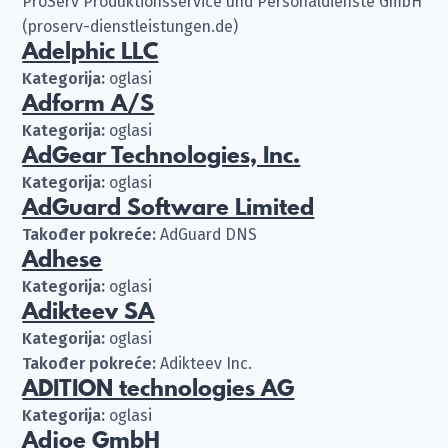
ProServ Produktionsservice und Personaldienste GmbH
(proserv-dienstleistungen.de)
Adelphic LLC
Kategorija:
oglasi
Adform A/S
Kategorija:
oglasi
AdGear Technologies, Inc.
Kategorija:
oglasi
AdGuard Software Limited
Također pokreće:
AdGuard DNS
Adhese
Kategorija:
oglasi
Adikteev SA
Kategorija:
oglasi
Također pokreće:
Adikteev Inc.
ADITION technologies AG
Kategorija:
oglasi
Adjoe GmbH