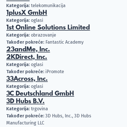
Kategorija:
telekomunikacija
1plusX GmbH
Kategorija:
oglasi
1st Online Solutions Limited
Kategorija:
obrazovanje
Također pokreće:
Fantastic Academy
23andMe, Inc.
2KDirect, Inc.
Kategorija:
oglasi
Također pokreće:
iPromote
33Across, Inc.
Kategorija:
oglasi
3C Deutschland GmbH
3D Hubs B.V.
Kategorija:
trgovina
Također pokreće:
3D Hubs, Inc., 3D Hubs
Manufacturing LLC