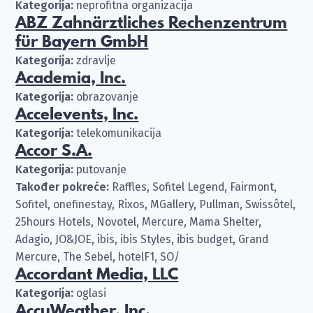
Kategorija:
neprofitna organizacija
ABZ Zahnärztliches Rechenzentrum
für Bayern GmbH
Kategorija:
zdravlje
Academia, Inc.
Kategorija:
obrazovanje
Accelevents, Inc.
Kategorija:
telekomunikacija
Accor S.A.
Kategorija:
putovanje
Također pokreće:
Raffles, Sofitel Legend, Fairmont,
Sofitel, onefinestay, Rixos, MGallery, Pullman, Swissôtel,
25hours Hotels, Novotel, Mercure, Mama Shelter,
Adagio, JO&JOE, ibis, ibis Styles, ibis budget, Grand
Mercure, The Sebel, hotelF1, SO/
Accordant Media, LLC
Kategorija:
oglasi
AccuWeather, Inc.