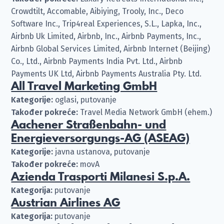
Crowdtilt, Accomable, Aibiying, Trooly, Inc., Deco
Software Inc., Trip4real Experiences, S.L., Lapka, Inc.,
Airbnb Uk Limited, Airbnb, Inc., Airbnb Payments, Inc.,
Airbnb Global Services Limited, Airbnb Internet (Beijing)
Co., Ltd., Airbnb Payments India Pvt. Ltd., Airbnb
Payments UK Ltd, Airbnb Payments Australia Pty. Ltd.
All Travel Marketing GmbH
Kategorije:
oglasi, putovanje
Također pokreće:
Travel Media Network GmbH (ehem.)
Aachener Straßenbahn- und
Energieversorgungs-AG (ASEAG)
Kategorije:
javna ustanova, putovanje
Također pokreće:
movA
Azienda Trasporti Milanesi S.p.A.
Kategorija:
putovanje
Austrian Airlines AG
Kategorija:
putovanje