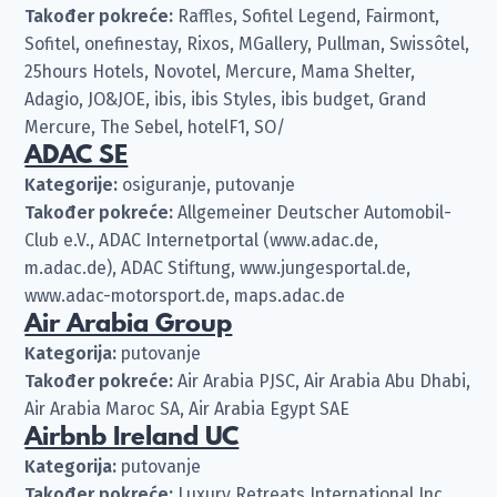
Također pokreće:
Raffles, Sofitel Legend, Fairmont,
Sofitel, onefinestay, Rixos, MGallery, Pullman, Swissôtel,
25hours Hotels, Novotel, Mercure, Mama Shelter,
Adagio, JO&JOE, ibis, ibis Styles, ibis budget, Grand
Mercure, The Sebel, hotelF1, SO/
ADAC SE
Kategorije:
osiguranje, putovanje
Također pokreće:
Allgemeiner Deutscher Automobil-
Club e.V., ADAC Internetportal (www.adac.de,
m.adac.de), ADAC Stiftung, www.jungesportal.de,
www.adac-motorsport.de, maps.adac.de
Air Arabia Group
Kategorija:
putovanje
Također pokreće:
Air Arabia PJSC, Air Arabia Abu Dhabi,
Air Arabia Maroc SA, Air Arabia Egypt SAE
Airbnb Ireland UC
Kategorija:
putovanje
Također pokreće:
Luxury Retreats International Inc.,