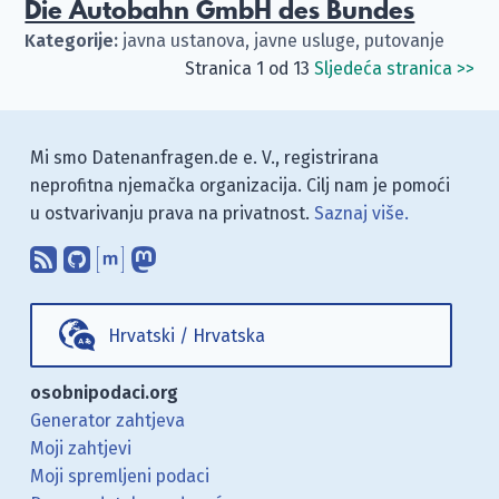
Die Autobahn GmbH des Bundes
Kategorije:
javna ustanova, javne usluge, putovanje
Stranica 1 od 13
Sljedeća stranica
>>
Mi smo Datenanfragen.de e. V., registrirana
neprofitna njemačka organizacija. Cilj nam je pomoći
u ostvarivanju prava na privatnost.
Saznaj više.
Pretplati se na naš blog koristeći RSS
Pronađi nas na GitHubu.
Raspravljaj s nama putem Matr
Prati nas na Mastodonu.
Hrvatski
/
Hrvatska
osobnipodaci.org
Generator zahtjeva
Moji zahtjevi
Moji spremljeni podaci