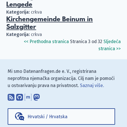
Lengede
Kategorija:
crkva
Kirchengemeinde Beinum in
Salzgitter
Kategorija:
crkva
<<
Prethodna stranica
Stranica 3 od 32
Sljedeća
stranica
>>
Mi smo Datenanfragen.de e. V., registrirana
neprofitna njemačka organizacija. Cilj nam je pomoći
u ostvarivanju prava na privatnost.
Saznaj više.
Pretplati se na naš blog koristeći RSS
Pronađi nas na GitHubu.
Raspravljaj s nama putem Matr
Prati nas na Mastodonu.
Hrvatski
/
Hrvatska